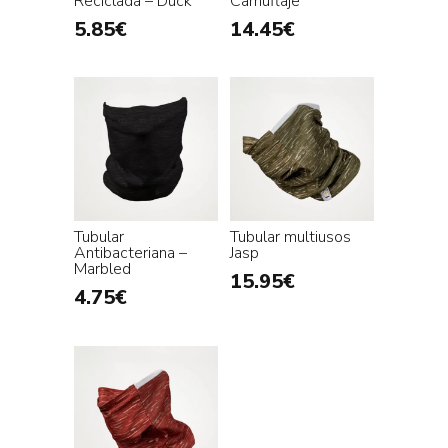
Reciclada – Duck
Camuflaje
5.85
€
14.45
€
Tubular
Tubular multiusos
Antibacteriana –
Jasp
Marbled
15.95
€
4.75
€